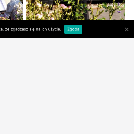
a, że zgadzasz się na ich użycie.
Zgoda