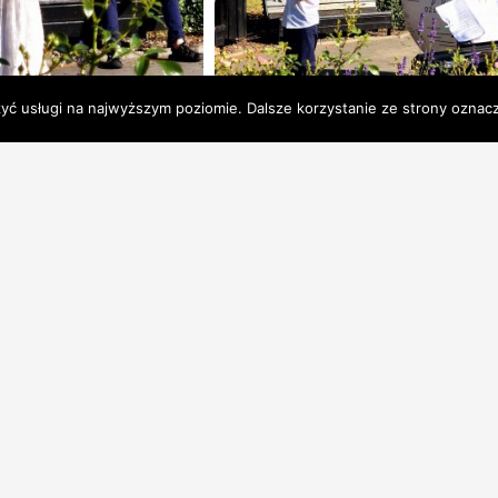
zyć usługi na najwyższym poziomie. Dalsze korzystanie ze strony oznacz